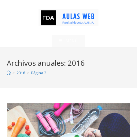
Ir
al
contenido
MENÚ
Archivos anuales: 2016
>
2016
>
Página 2