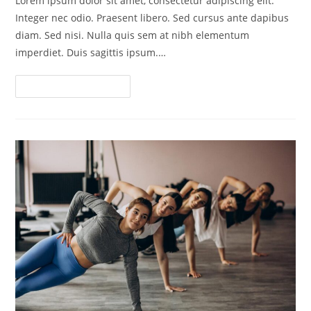
Lorem ipsum dolor sit amet, consectetur adipiscing elit.
entrada:
entrada:
Integer nec odio. Praesent libero. Sed cursus ante dapibus
diam. Sed nisi. Nulla quis sem at nibh elementum
imperdiet. Duis sagittis ipsum.…
Interdum
Continuar Leyendo
Magna
Augue
Eget