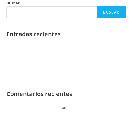
Buscar
BUSCAR
Entradas recientes
¡Hola mundo!
Sociosqu ad litora torquent
Praesent libro se cursus ante
Vestibulum sapin prin quam
Metus vitae pharetra auctor
Comentarios recientes
Un comentarista de WordPress
en
¡Hola mundo!