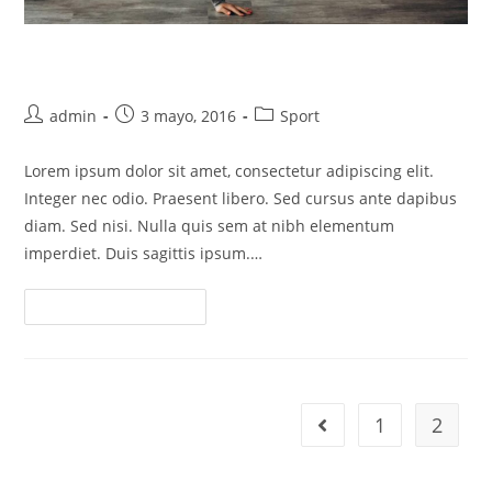
Torquent per conubia nostra
Autor
Entrada
Categoría
admin
3 mayo, 2016
Sport
de
publicada:
de
la
la
Lorem ipsum dolor sit amet, consectetur adipiscing elit.
entrada:
entrada:
Integer nec odio. Praesent libero. Sed cursus ante dapibus
diam. Sed nisi. Nulla quis sem at nibh elementum
imperdiet. Duis sagittis ipsum.…
Torquent
Continuar Leyendo
Per
Conubia
Nostra
1
2
Ir a la página anterior