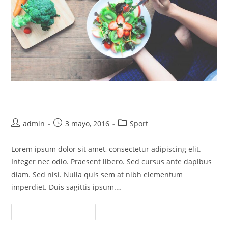
Metus vitae pharetra auctor
Autor
Entrada
Categoría
admin
3 mayo, 2016
Sport
de
publicada:
de
la
la
Lorem ipsum dolor sit amet, consectetur adipiscing elit.
entrada:
entrada:
Integer nec odio. Praesent libero. Sed cursus ante dapibus
diam. Sed nisi. Nulla quis sem at nibh elementum
imperdiet. Duis sagittis ipsum.…
Metus
Continuar Leyendo
Vitae
Pharetra